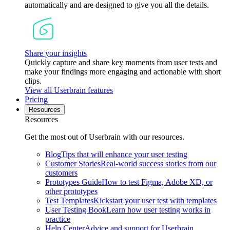
automatically and are designed to give you all the details.
Share your insights
Quickly capture and share key moments from user tests and
make your findings more engaging and actionable with short
clips.
View all Userbrain features
Pricing
Resources
Resources
Get the most out of Userbrain with our resources.
Blog
Tips that will enhance your user testing
Customer Stories
Real-world success stories from our
customers
Prototypes Guide
How to test Figma, Adobe XD, or
other prototypes
Test Templates
Kickstart your user test with templates
User Testing Book
Learn how user testing works in
practice
Help Center
Advice and support for Userbrain